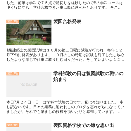
した。前年は学科で７５点で足切りを経験したのでSの学科コースは
凄く役に立ち、学科合格できた事は既に述べたとおりです。 そこか
ら製図試験の暗闘が始まりました。外れ講師に出会ったこと...
製図合格発表
製図試験
1級建築士の製図試験は１０月の第二日曜に試験が行われ 毎年１２
月下旬に発表があります。１０月のこの時期は試験も終了したし放心
したような感じで仕事に取り組む日々だった。そしていよいよ１２月
の発表の当日を前日から眠れない中 迎えるのです。これは...
学科試験の日は製図試験の戦いの
製図試験
始まり
本日7月２４日（日）は学科本試験の日です。私は今知りました。 申
し訳ないです。日々の業務に追われこのブログを忘れがちになってい
ましたが、それでも励ましの投稿を頂いたりと感謝しています。 さ
て今日が学科本試験日、5年前の事が脳裏によみがえりま...
製図資格学校での嫌な思い出
製図試験