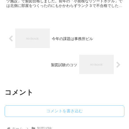
ツ施設」で製図合格しました。前年の「小規模なリゾートホテル」で
は北側に部屋をつくったのにもかかわらずランク３で不合格でした。
ちまたでは一発失格のランク４らしいのですが・・・。それ...
今年の課題は事務所ビル
製図試験のコツ
コメント
コメントを書き込む
ホーム
製図試験