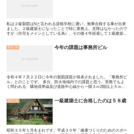
私は２級製図はNと言われる資格学校に通い、無事合格する事が出来
ました。２級建築士になったことで特に業務上、支障はなかったので
すが（住宅をメインとしている為）、その後４年経過して１級建築士
を受けることができるとなった時、自分の可能性を追求して...
今年の課題は事務所ビル
製図試験
令和４年７月２２日に今年の製図課題が発表されました。「事務所ビ
ル」とのことでず。 多分、防火地域内での課題と思う。実務でもよ
く問われる、隣地境界線及び道路中心線から一階３ｍ2階以上５ｍの
「延焼のおそれのある部分」が特に問われると思います。そ...
一級建築士に合格したのは５８歳
製図試験
昭和３５年１月生まれです。平成３０年「健康づくりのためのスポー